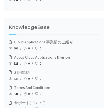
KnowledgeBase
Cloud Applications 事業部のご紹介
902 /
0 /
0
About Cloud Applications Division
821 /
0 /
0
利用規約
833 /
0 /
0
Terms And Conditions
841 /
0 /
0
サポートについて