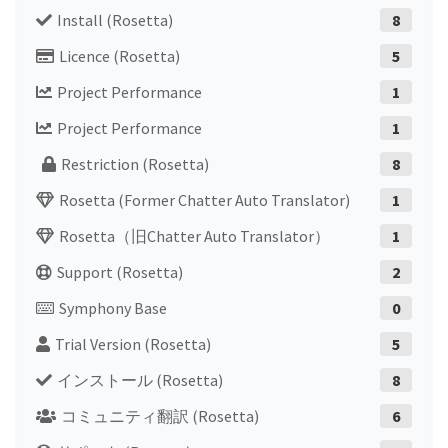
Install (Rosetta)
8
Licence (Rosetta)
5
Project Performance
1
Project Performance
1
Restriction (Rosetta)
8
Rosetta (former Chatter Auto Translator)
1
Rosetta（旧Chatter Auto Translator）
1
Support (Rosetta)
2
Symphony Base
0
Trial Version (Rosetta)
5
インストール (Rosetta)
8
コミュニティ翻訳 (Rosetta)
6