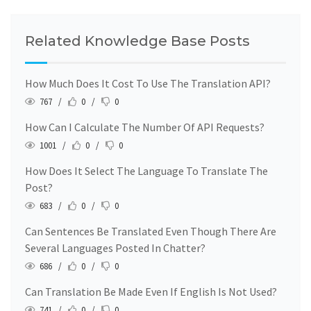
navigation
Related Knowledge Base Posts
How Much Does It Cost To Use The Translation API?
767 /
0 /
0
How Can I Calculate The Number Of API Requests?
1001 /
0 /
0
How Does It Select The Language To Translate The
Post?
683 /
0 /
0
Can Sentences Be Translated Even Though There Are
Several Languages Posted In Chatter?
686 /
0 /
0
Can Translation Be Made Even If English Is Not Used?
741 /
0 /
0