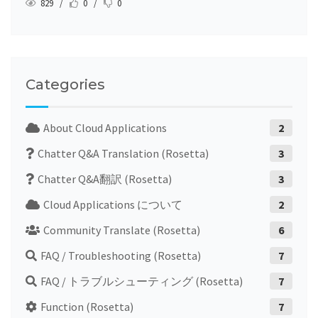
829 /
0 /
0
Categories
About Cloud Applications
2
Chatter Q&A Translation (Rosetta)
3
Chatter Q&A翻訳 (Rosetta)
3
Cloud Applications について
2
Community Translate (Rosetta)
6
FAQ / Troubleshooting (Rosetta)
7
FAQ / トラブルシューティング (Rosetta)
7
Function (Rosetta)
7