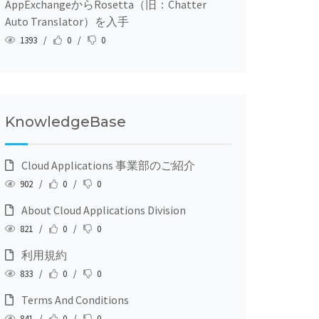
AppExchangeからRosetta（旧：Chatter
Auto Translator）を入手
1393 /
0 /
0
KnowledgeBase
Cloud Applications 事業部のご紹介
902 /
0 /
0
About Cloud Applications Division
821 /
0 /
0
利用規約
833 /
0 /
0
Terms And Conditions
841 /
0 /
0