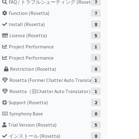
FAQ / トラブルシューティング (Rosetta)
7
Function (Rosetta)
7
Install (Rosetta)
8
Licence (Rosetta)
5
Project Performance
1
Project Performance
1
Restriction (Rosetta)
8
Rosetta (former Chatter Auto Translator)
1
Rosetta（旧Chatter Auto Translator）
1
Support (Rosetta)
2
Symphony Base
0
Trial Version (Rosetta)
5
インストール (Rosetta)
8