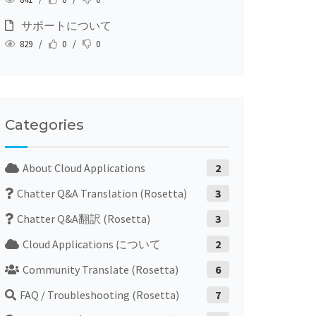
サポートについて
829 /
0 /
0
Categories
About Cloud Applications
2
Chatter Q&A Translation (Rosetta)
3
Chatter Q&A翻訳 (Rosetta)
3
Cloud Applications について
2
Community Translate (Rosetta)
6
FAQ / Troubleshooting (Rosetta)
7