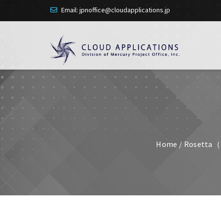
Email: jpnoffice@cloudapplications.jp
Home
/
Rosetta（