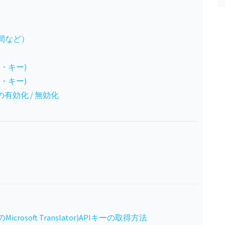
間など）
・キー)
・キー)
or）の有効化 / 無効化
s APIのMicrosoft Translator)APIキーの取得方法