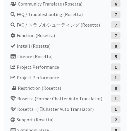
Community Translate (Rosetta)
6
FAQ / Troubleshooting (Rosetta)
7
FAQ / トラブルシューティング (Rosetta)
7
Function (Rosetta)
7
Install (Rosetta)
8
Licence (Rosetta)
5
Project Performance
1
Project Performance
1
Restriction (Rosetta)
8
Rosetta (former Chatter Auto Translator)
1
Rosetta（旧Chatter Auto Translator）
1
Support (Rosetta)
2
Symphony Base
0