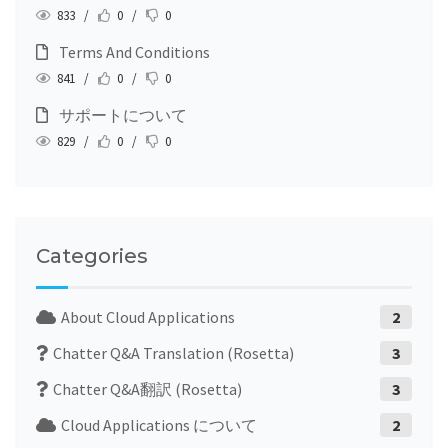
833 /
0 /
0
Terms And Conditions
841 /
0 /
0
サポートについて
829 /
0 /
0
Categories
About Cloud Applications
2
Chatter Q&A Translation (Rosetta)
3
Chatter Q&A翻訳 (Rosetta)
3
Cloud Applications について
2