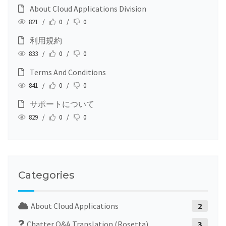
About Cloud Applications Division
821 /
0 /
0
利用規約
833 /
0 /
0
Terms And Conditions
841 /
0 /
0
サポートについて
829 /
0 /
0
Categories
About Cloud Applications
2
Chatter Q&A Translation (Rosetta)
3