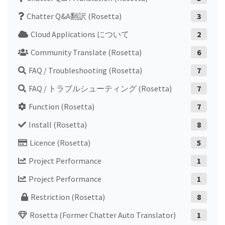
Chatter Q&A翻訳 (Rosetta)
3
Cloud Applications について
2
Community Translate (Rosetta)
6
FAQ / Troubleshooting (Rosetta)
7
FAQ / トラブルシューティング (Rosetta)
7
Function (Rosetta)
7
Install (Rosetta)
8
Licence (Rosetta)
5
Project Performance
1
Project Performance
1
Restriction (Rosetta)
8
Rosetta (former Chatter Auto Translator)
1