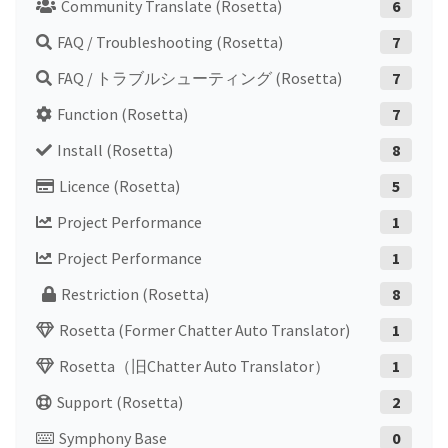
Community Translate (Rosetta)
6
FAQ / Troubleshooting (Rosetta)
7
FAQ / トラブルシューティング (Rosetta)
7
Function (Rosetta)
7
Install (Rosetta)
8
Licence (Rosetta)
5
Project Performance
1
Project Performance
1
Restriction (Rosetta)
8
Rosetta (former Chatter Auto Translator)
1
Rosetta（旧Chatter Auto Translator）
1
Support (Rosetta)
2
Symphony Base
0