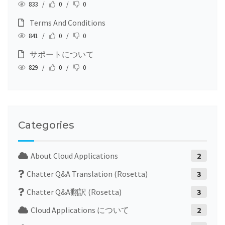
833 /
0 /
0
Terms And Conditions
841 /
0 /
0
サポートについて
829 /
0 /
0
Categories
About Cloud Applications
2
Chatter Q&A Translation (Rosetta)
3
Chatter Q&A翻訳 (Rosetta)
3
Cloud Applications について
2